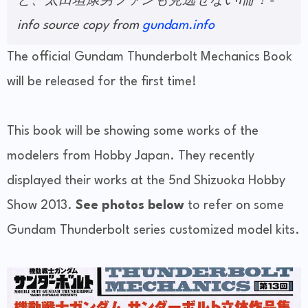
と、太田垣康男ファンも見逃せない1冊！-
info source copy from
gundam.info
The official Gundam Thunderbolt Mechanics Book
will be released for the first time!
This book will be showing some works of the
modelers from Hobby Japan. They recently
displayed their works at the 5nd Shizuoka Hobby
Show 2013.
See photos below
to refer on some
Gundam Thunderbolt series customized model kits.