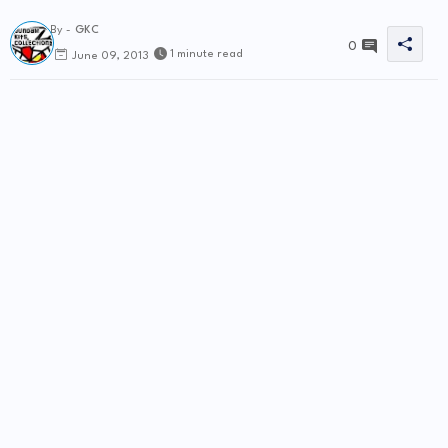
By -
GKC
0
1 minute read
June 09, 2013